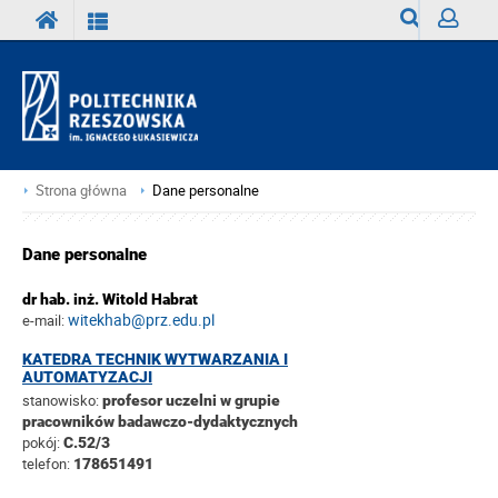
Wyszukiwark
Zaloguj
Strona główna
Dane personalne
Dane personalne
dr hab. inż. Witold Habrat
witekhab@prz.edu.pl
e-mail:
KATEDRA TECHNIK WYTWARZANIA I
AUTOMATYZACJI
stanowisko:
profesor uczelni w grupie
pracowników badawczo-dydaktycznych
pokój:
C.52/3
telefon:
178651491